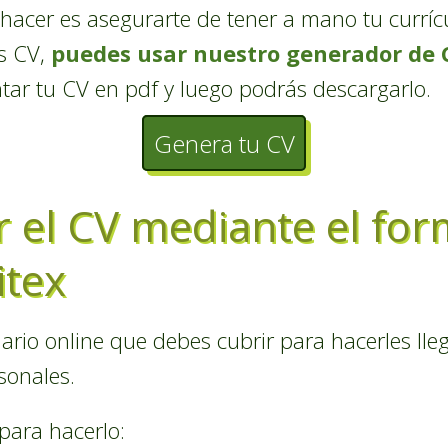
hacer es asegurarte de tener a mano tu curríc
es CV,
puedes usar nuestro generador de 
tar tu CV en pdf y luego podrás descargarlo.
Genera tu CV
r el CV mediante el for
itex
ario online que debes cubrir para hacerles lle
sonales.
para hacerlo: