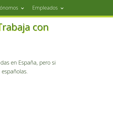
tónomos
Empleados
Trabaja con
endas en España, pero si
s españolas.