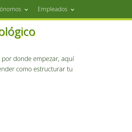
tónomos
Empleados
ológico
n por donde empezar, aquí
tender como estructurar tu