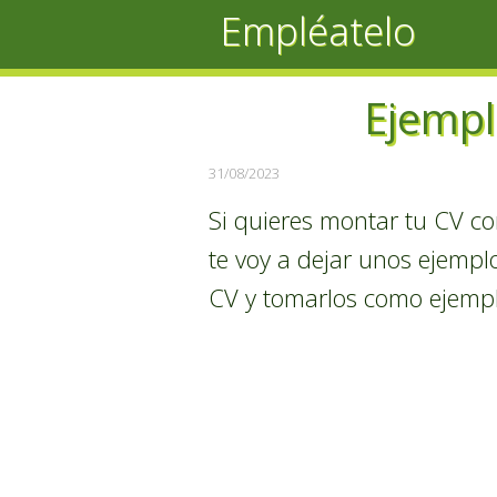
Empléatelo
Ejempl
31/08/2023
Si quieres montar tu CV c
te voy a dejar unos ejempl
CV y tomarlos como ejempl